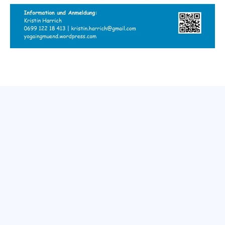
Gesundheitshaus Gmünd
Stadtplatz 52, 3950 Gmünd
office@gzgmuend.at