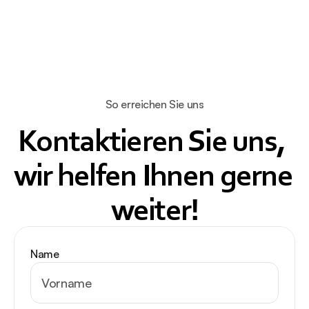
EMP Chair
Zero Body Floater
Kältetherapie
So erreichen Sie uns
Private Ordinationen
Über uns
Kontaktieren Sie uns, 
Blogs
Kontakt
wir helfen Ihnen gerne 
weiter!
Name