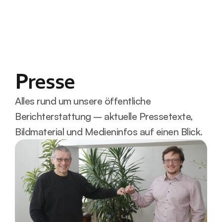
EMP Chair
Zero Body Floater
Presse
Kältetherapie
Private Ordinationen
Über uns
Alles rund um unsere öffentliche 
Blogs
Berichterstattung – aktuelle Pressetexte, 
Kontakt
Bildmaterial und Medieninfos auf einen Blick.