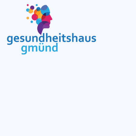
Stadtplatz 52, 3950 Gmünd
office@gzgmuend.at
+43 2852 51 800
MO bis DO: 7:00 - 19:00
FR: 7:00 - 18:00
Startseite
EMP Chair Pro
Zero Body Floater