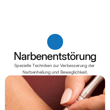
EMP Chair
Zero Body Floater
Kältetherapie
Private Ordinationen
Über uns
Blogs
Narbenentstörung
Kontakt
Spezielle Techniken zur Verbesserung der 
Narbenheilung und Beweglichkeit.