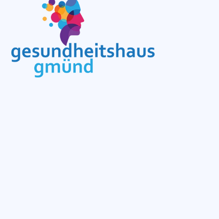
Stadtplatz 52, 3950 Gmünd
office@gzgmuend.at
+43 2852 51 800
MO bis DO: 7:00 - 19:00
FR: 7:00 - 18:00
Startseite
EMP Chair Pro
Zero Body Floater
Kältetherapie